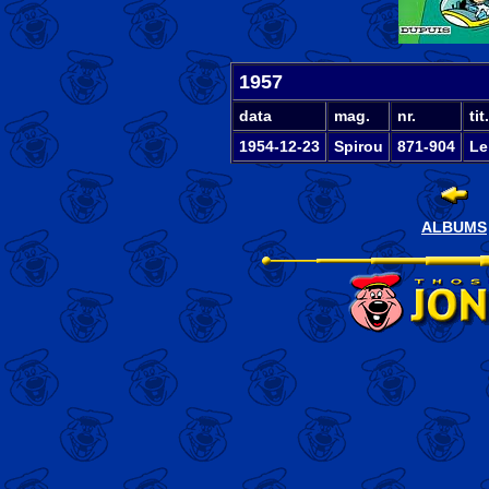
1957
data
mag.
nr.
tit.
1954-12-23
Spirou
871-904
Le
ALBUMS